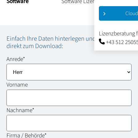
Software Lizenzen.
Cloud
Lizenzberatung 
Einfach Ihre Daten hinterlegen und Sie gelangen
+43 512 2505
direkt zum Download:
Anrede
*
Vorname
Nachname
*
Firma / Behörde
*