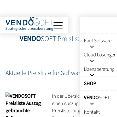
AT
VENDO
SOFT Preisliste 2023
Kauf Software
Cloud Lösungen
Lizenzberatung
Aktuelle Preisliste für Software Lizenzen:
SHOP
In der Übersicht finden Sie
VENDO
SOFT
einen Auszug unserer
Preisliste für gebrauchte
Kontakt