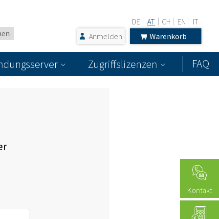
DE
AT
CH
EN
IT
Anmelden
Warenkorb
FAQ
dungsserver
Zugriffslizenzen
er
Kontakt