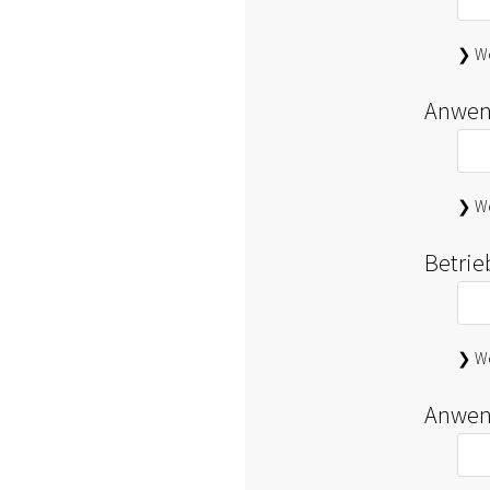
❯ We
Anwen
❯ We
Betri
❯ We
Anwen