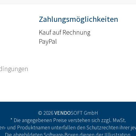
Zahlungsmöglichkeiten
Kauf auf Rechnung
PayPal
edingungen
© 2026
VENDO
SOFT GmbH
* Die angegebenen Preise verstehen sich zzgl. MwSt.
n- und Produktnamen unterfallen den Schutzrechten ihrer jew
Die abgebildeten Software-Boxen dienen der IIllustration.