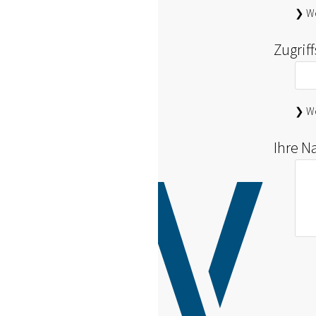
❯ We
Zugrif
❯ We
Ihre N