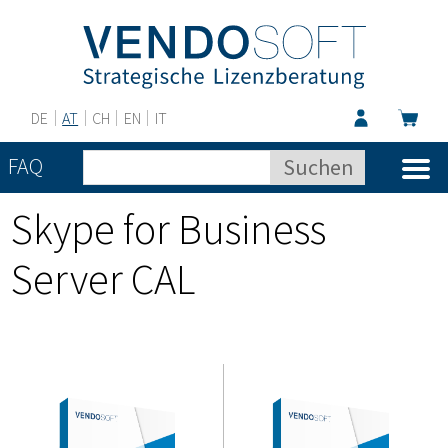
DE
AT
CH
EN
IT
FAQ
Skype for Business
Server CAL