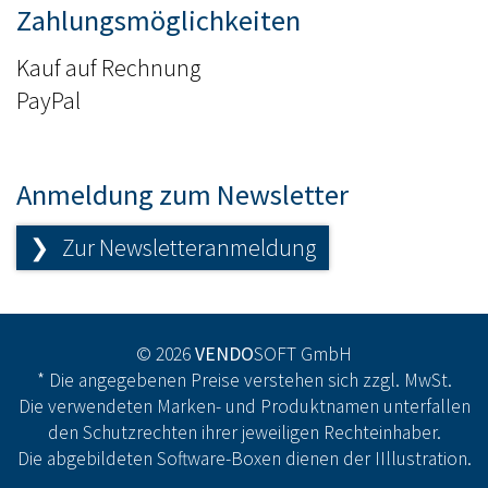
Zahlungsmöglichkeiten
Kauf auf Rechnung
PayPal
Anmeldung zum Newsletter
❯ Zur Newsletteranmeldung
© 2026
VENDO
SOFT GmbH
* Die angegebenen Preise verstehen sich zzgl. MwSt.
Die verwendeten Marken- und Produktnamen unterfallen
den Schutzrechten ihrer jeweiligen Rechteinhaber.
Die abgebildeten Software-Boxen dienen der IIllustration.