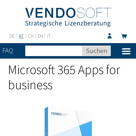
DE
AT
CH
EN
IT
FAQ
Microsoft 365 Apps for
business