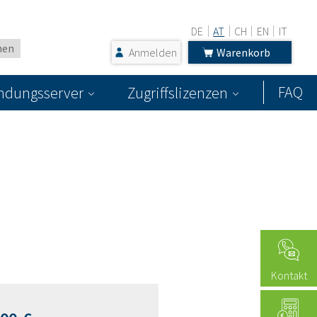
DE
AT
CH
EN
IT
Anmelden
Warenkorb
FAQ
dungsserver
Zugriffslizenzen
Kontakt