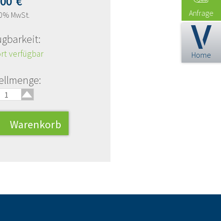
,00
€
Anfrage
20% MwSt.
ügbarkeit:
rt verfügbar
Home
🢑
ellmenge: